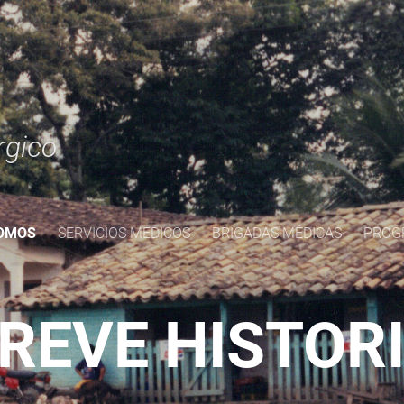
rgico
SOMOS
SERVICIOS MEDICOS
BRIGADAS MÉDICAS
PROG
REVE HISTOR