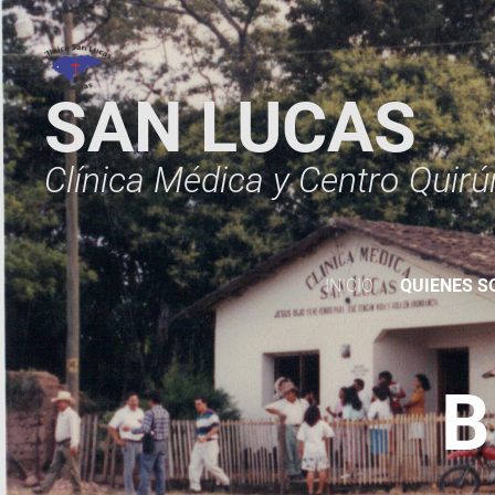
SAN LUCAS
Clínica Médica y Centro Quirú
INICIO
QUIENES 
B